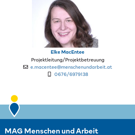
Elke
MacEntee
Projektleitung/Projektbetreuung
E-Mail-Adresse:
e.macentee@menschenundarbeit.at
Mobiltelefon beruflich:
0676/6979138
MAG Menschen und Arbeit