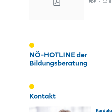
Dateityp: P
D
PDF
·
9
NÖ-HOTLINE der
Bildungsberatung
Kontakt
Kordula