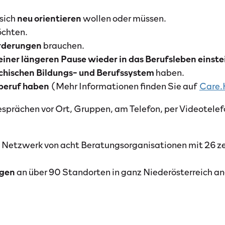
sich
neu orientieren
wollen oder müssen.
chten.
rderungen
brauchen.
einer längeren Pause wieder in das Berufsleben einst
chischen Bildungs- und Berufssystem
haben.
beruf haben
(Mehr Informationen finden Sie auf
Care
esprächen vor Ort, Gruppen, am Telefon, per Videotele
n Netzwerk von acht Beratungsorganisationen mit 26 zer
ngen
an über 90 Standorten in ganz Niederösterreich a