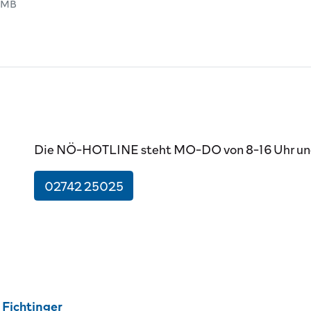
DF-Dokument
ateigröße:
 MB
Die NÖ-HOTLINE steht MO-DO von 8-16 Uhr und 
02742 25025
Fichtinger