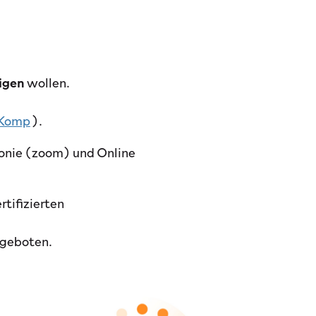
eigen
wollen.
.Komp
).
fonie (zoom) und Online
tifizierten
ngeboten.