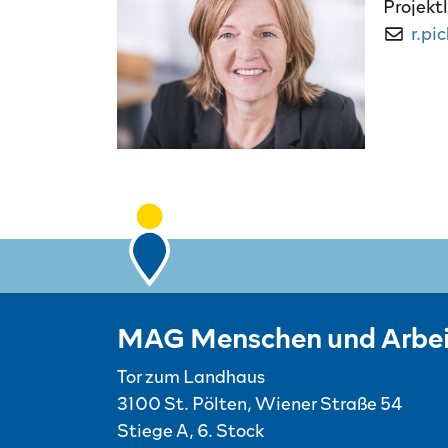
Projekt
E-Ma
r.pi
MAG Menschen und Arbei
Tor zum Landhaus
3100 St. Pölten, Wiener Straße 54
Stiege A, 6. Stock