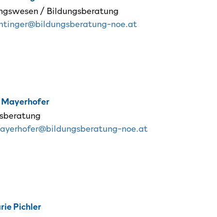
ngswesen / Bildungsberatung
il-Adresse:
chtinger@bildungsberatung-noe.at
Mayerhofer
sberatung
il-Adresse:
ayerhofer@bildungsberatung-noe.at
rie
Pichler