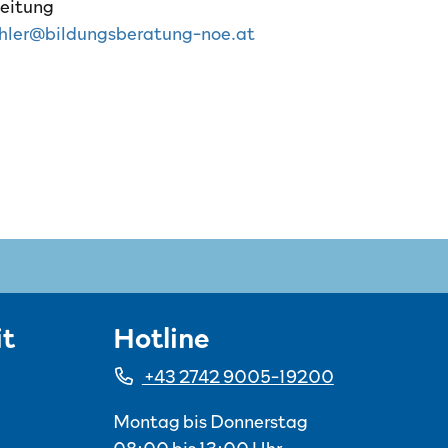
leitung
il-Adresse:
chler@bildungsberatung-noe.at
t
Hotline
+43 2742 9005-19200
Montag bis Donnerstag
08:00 bis 13:00 Uhr